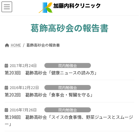
コ
ナ
ン
ビ
テ
ゲ
ン
ー
葛飾高砂会の報告書
ツ
シ
へ
ョ
ス
ン
HOME
葛飾高砂会の報告書
キ
に
ッ
移
プ
動
2017年2月24日
院内勉強会
第203回 葛飾高砂会「健康ニュースの読み方」
2016年12月22日
院内勉強会
第202回 葛飾高砂会「食事会・腎臓を守る」
2016年7月26日
院内勉強会
第198回 葛飾高砂会「スイスの食事情、野菜ジュースとスムージ
ー」