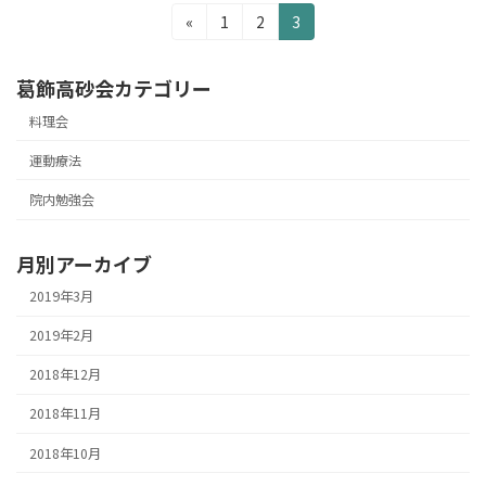
投
固
固
固
«
1
2
3
定
定
定
稿
ペ
ペ
ペ
葛飾高砂会カテゴリー
の
ー
ー
ー
ジ
ジ
ジ
料理会
ペ
ー
運動療法
ジ
院内勉強会
送
月別アーカイブ
り
2019年3月
2019年2月
2018年12月
2018年11月
2018年10月