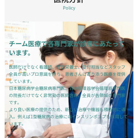
Policy
チーム医療で各専門家が診療にあたって
います。
医師だけでなく看護師、管理栄養士、受付担当などスタッフ
全員が高いプロ意識を持ち、患者さんに寄り添う医療を提供
しています。
日本糖尿病学会糖尿病専門医、日本循環器学会循環器専門医
の院長だけでなく非常勤の医師含め、全員が各領域の専門家
です。
より良い医療の提供のため、新しい治療や機器も積極的に導
入。例えば1型糖尿病の治療にはインスリンポンプも採用して
います。