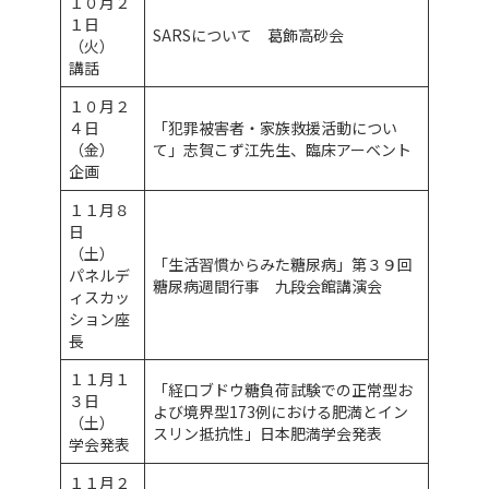
１０月２
１日
SARSについて 葛飾高砂会
（火）
講話
１０月２
４日
「犯罪被害者・家族救援活動につい
（金）
て」志賀こず江先生、臨床アーベント
企画
１１月８
日
（土）
「生活習慣からみた糖尿病」第３９回
パネルデ
糖尿病週間行事 九段会館講演会
ィスカッ
ション座
長
１１月１
「経口ブドウ糖負荷試験での正常型お
３日
よび境界型173例における肥満とイン
（土）
スリン抵抗性」日本肥満学会発表
学会発表
１１月２