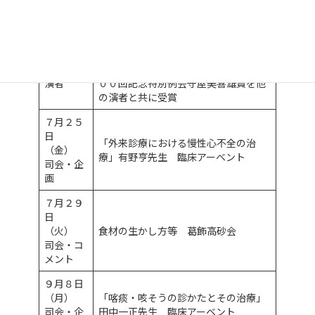
（金）
症」丸山隆児先生 臨床アーベント
企画
「超速効型インスリン導入を成功させ
６月７日
るポイント：当院８２例の使用から学
（土）
んだこと」東京臨床糖尿病医会 第１
演者
００回記念特別例会守屋美喜雄賞を他
の演者と共に受賞
７月２５
日
「外来診療における慢性心不全の治
（金）
療」有野亨先生 臨床アーベント
司会・企
画
７月２９
日
（火）
食材の生かし方等 葛飾高砂会
司会・コ
メント
９月８日
（月）
「喀痰・咳そうの診かたとその治療」
司会・企
田中一正先生 臨床アーベント