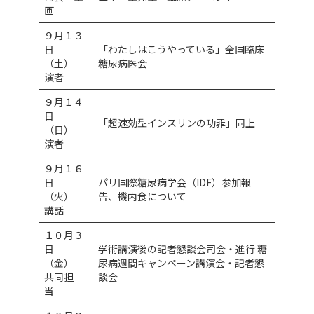
画
９月１３
日
「わたしはこうやっている」全国臨床
（土）
糖尿病医会
演者
９月１４
日
「超速効型インスリンの功罪」同上
（日）
演者
９月１６
日
パリ国際糖尿病学会（IDF）参加報
（火）
告、機内食について
講話
１０月３
日
学術講演後の記者懇談会司会・進行 糖
（金）
尿病週間キャンペーン講演会・記者懇
共同担
談会
当