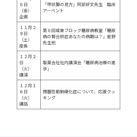
８日
「甲状腺の見方」阿部好文先生 臨床
（金）
アーベント
企画
１１月２
第８回城東ブロック糖尿病教室「糖尿
９日
病の腎合併症あなたの病期は？」星野
（土）
先生他
座長
１２月２
日
製薬会社社内講演会「糖尿病治療の進
（火）
歩」
講演
１２月１
６日
閉塞性動脈硬化症について、応援クッ
（火）
キング
講話