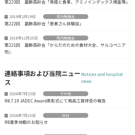
第223回 葛飾高砂会「発癌と食事、アミノインデックス検査等」
2019年2月19日
院内勉強会
第222回 葛飾高砂会「患者さん体験談」
2018年12月25日
院内勉強会
第221回 葛飾高砂会「からだのための食材大全、サルコペニア
他」
連絡事項および当院ニュー
Notices and hospital
ス
news
2026年7月23日
その他
R8.7.19 JADEC Award表彰式にて南昌江賞拝受の報告
2026年7月15日
休日
R8夏季休暇のお知らせ