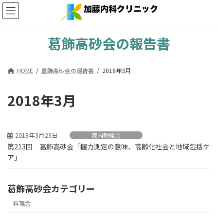
コ
ナ
ン
ビ
テ
ゲ
ン
ー
葛飾高砂会の報告書
ツ
シ
へ
ョ
ス
ン
HOME
葛飾高砂会の報告書
2018年3月
キ
に
ッ
移
プ
動
2018年3月
2018年3月23日
院内勉強会
第213回 葛飾高砂会「握力測定の意味、高齢化社会と地域包括ケ
ア」
葛飾高砂会カテゴリー
料理会