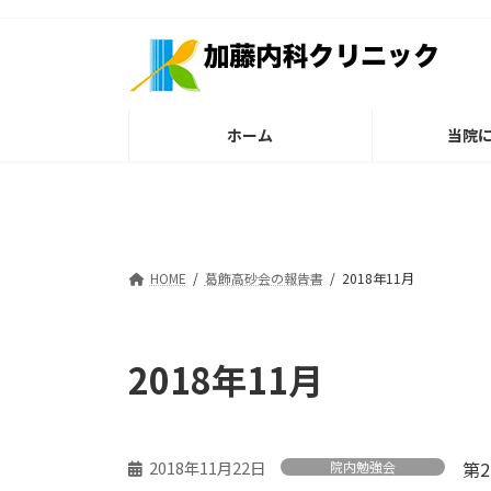
コ
ナ
ン
ビ
テ
ゲ
ン
ー
ツ
シ
ホーム
当院
へ
ョ
ス
ン
キ
に
ッ
移
プ
動
HOME
葛飾高砂会の報告書
2018年11月
2018年11月
2018年11月22日
第
院内勉強会