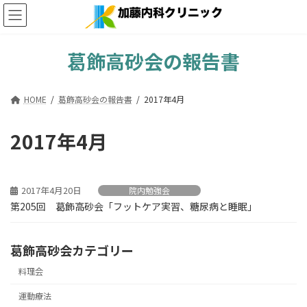
コ
ナ
ン
ビ
テ
ゲ
ン
ー
葛飾高砂会の報告書
ツ
シ
へ
ョ
ス
ン
HOME
葛飾高砂会の報告書
2017年4月
キ
に
ッ
移
プ
動
2017年4月
2017年4月20日
院内勉強会
第205回 葛飾高砂会「フットケア実習、糖尿病と睡眠」
葛飾高砂会カテゴリー
料理会
運動療法