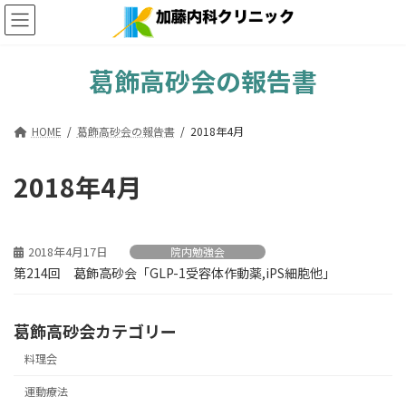
コ
ナ
ン
ビ
テ
ゲ
ン
ー
葛飾高砂会の報告書
ツ
シ
へ
ョ
ス
ン
HOME
葛飾高砂会の報告書
2018年4月
キ
に
ッ
移
プ
動
2018年4月
2018年4月17日
院内勉強会
第214回 葛飾高砂会「GLP-1受容体作動薬,iPS細胞他」
葛飾高砂会カテゴリー
料理会
運動療法