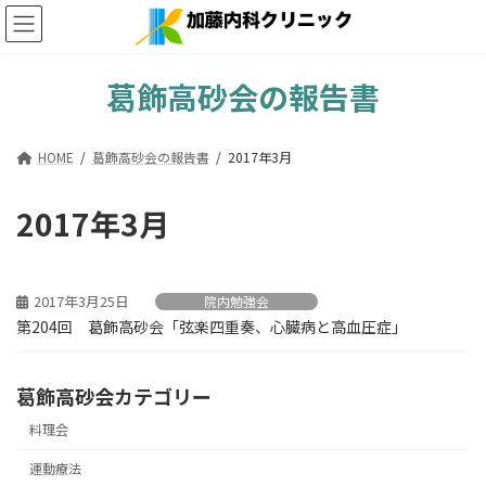
コ
ナ
ン
ビ
テ
ゲ
ン
ー
葛飾高砂会の報告書
ツ
シ
へ
ョ
ス
ン
HOME
葛飾高砂会の報告書
2017年3月
キ
に
ッ
移
プ
動
2017年3月
2017年3月25日
院内勉強会
第204回 葛飾高砂会「弦楽四重奏、心臓病と高血圧症」
葛飾高砂会カテゴリー
料理会
運動療法