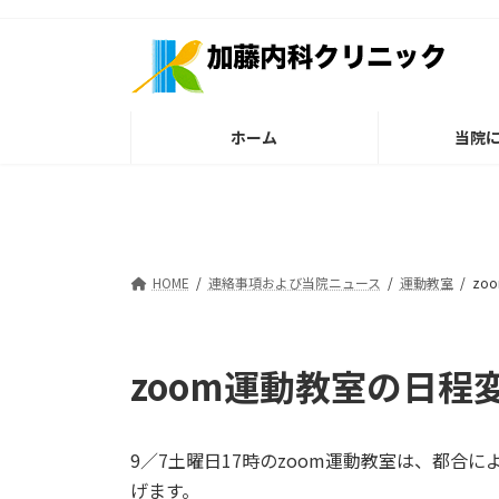
コ
ナ
ン
ビ
テ
ゲ
ン
ー
ツ
シ
ホーム
当院
へ
ョ
ス
ン
キ
に
ッ
移
プ
動
HOME
連絡事項および当院ニュース
運動教室
zo
zoom運動教室の日程
9／7土曜日17時のzoom運動教室は、都合に
げます。