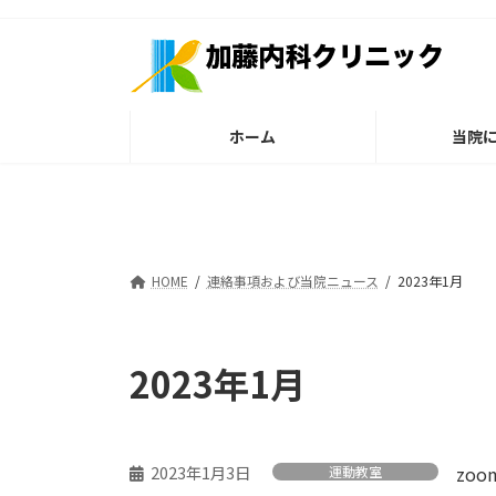
コ
ナ
ン
ビ
テ
ゲ
ン
ー
ツ
シ
ホーム
当院
へ
ョ
ス
ン
キ
に
ッ
移
プ
動
HOME
連絡事項および当院ニュース
2023年1月
2023年1月
2023年1月3日
zo
運動教室