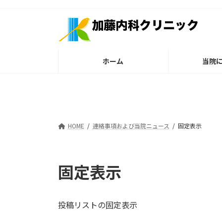
コ
ナ
ン
ビ
テ
ゲ
ン
ー
ツ
シ
ホーム
当院
へ
ョ
ス
ン
キ
に
ッ
移
プ
動
HOME
連絡事項および当院ニュース
固定表示
固定表示
投稿リストの固定表示