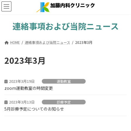
コ
ナ
ン
ビ
テ
ゲ
ン
ー
連絡事項および当院ニュース
ツ
シ
へ
ョ
ス
ン
HOME
連絡事項および当院ニュース
2023年3月
キ
に
ッ
移
プ
動
2023年3月
2023年3月19日
運動教室
zoom運動教室の時間変更
2023年3月13日
診療予定
5月診療予定についてのお知らせ