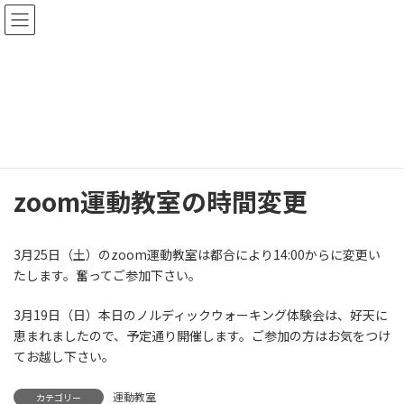
コ
ナ
ン
ビ
テ
ゲ
ン
ー
連絡事項および当院ニュース
ツ
シ
へ
ョ
ス
ン
HOME
連絡事項および当院ニュース
運動教室
キ
に
zoom運動教室の時間変更
ッ
移
プ
動
zoom運動教室の時間変更
3月25日（土）のzoom運動教室は都合により14:00からに変更い
たします。奮ってご参加下さい。
3月19日（日）本日のノルディックウォーキング体験会は、好天に
恵まれましたので、予定通り開催します。ご参加の方はお気をつけ
てお越し下さい。
運動教室
カテゴリー