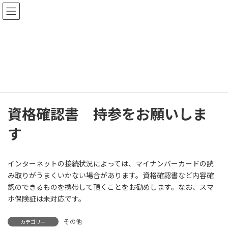
コ
ナ
ン
ビ
テ
ゲ
ン
ー
連絡事項および当院ニュース
ツ
シ
へ
ョ
ス
ン
HOME
連絡事項および当院ニュース
その他
キ
に
資格確認書 持参をお願いします
ッ
移
プ
動
資格確認書 持参をお願いしま
す
インターネットの接続状況によっては、マイナンバーカードの読
み取りがうまくいかない場合があります。資格確認書など内容確
認のできるものを携帯して頂くことをお勧めします。なお、スマ
ホ保険証は未対応です。
その他
カテゴリー