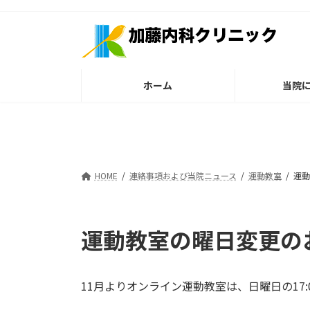
コ
ナ
ン
ビ
テ
ゲ
ン
ー
ツ
シ
ホーム
当院
へ
ョ
ス
ン
キ
に
ッ
移
プ
動
HOME
連絡事項および当院ニュース
運動教室
運動
運動教室の曜日変更の
11月よりオンライン運動教室は、日曜日の17:00