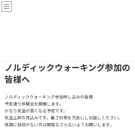
コ
ナ
ン
ビ
テ
ゲ
ン
ー
連絡事項および当院ニュース
ツ
シ
へ
ョ
ス
ン
HOME
連絡事項および当院ニュース
運動教室
キ
に
ノルディックウォーキング参加の皆様へ
ッ
移
プ
動
ノルディックウォーキング参加の
皆様へ
ノルディックウォーキング参加申し込みの皆様
予定通り体験会を開催します。
かなり気温が高くなる予定です。
気温上昇の見込みです。暑さ対策を万全にしお越しください。
体調に自信がない方は無理なさらないようお願いします。