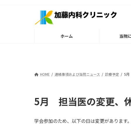
コ
ナ
ン
ビ
テ
ゲ
ン
ー
ツ
シ
ホーム
当院
へ
ョ
ス
ン
キ
に
ッ
移
プ
動
HOME
連絡事項および当院ニュース
診療予定
5月
5月 担当医の変更、
学会参加のため、以下の日は変更があります