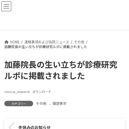
コ
ナ
ン
ビ
テ
ゲ
ン
ー
連絡事項および当院ニュース
ツ
シ
へ
ョ
ス
ン
HOME
連絡事項および当院ニュース
その他
キ
に
加藤院長の生い立ちが診療研究ルポに掲載されました
ッ
移
プ
動
加藤院長の生い立ちが診療研究
ルポに掲載されました
clinical_research
ダウンロード
その他
、
固定表示
カテゴリー
冬休みのお知らせ