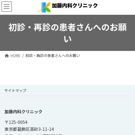
コ
ナ
ン
ビ
テ
ゲ
ン
ー
初診・再診の患者さんへのお願
ツ
シ
へ
ョ
い
ス
ン
キ
に
ッ
移
HOME
初診・再診の患者さんへのお願い
プ
動
サイトマップ
加藤内科クリニック
〒125-0054
東京都葛飾区高砂3-11-14