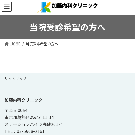
コ
ナ
ン
ビ
テ
ゲ
ン
ー
当院受診希望の方へ
ツ
シ
へ
ョ
ス
ン
HOME
当院受診希望の方へ
キ
に
ッ
移
プ
動
サイトマップ
加藤内科クリニック
〒125-0054
東京都葛飾区高砂3-11-14
ステーションハイツ高砂201号
TEL：03-5668-2161